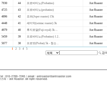
7930
44
프로바티노(Probatino)
Ant Roaster
4725
43
프로바티노(probatino)
Ant Roaster
4896
42
조퍼(Joper roaster) 15k
Ant Roaster
4448
41
세미악(semiac roaster) 3k
Ant Roaster
4979
40
후지로얄(Fuji royal) 3k -..
Ant Roaster
5459
39
프로바티노(Probatino) 1.2..
Ant Roaster
5077
38
프로밧(Probat) 5k - 청소 ..
Ant Roaster
1
2
3
4
5